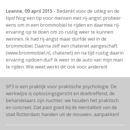
Leanne, 09 april 2015
- Bedankt voor de uitleg en de
tips! Nog een tip voor mensen met rij-angst: probeer
eens om in een brommobiel te rijden en daarmee rij-
ervaring op te doen om zo rustig weer te kunnen
wennen. Ik had rij-angst maar durfde wel in de
brommobiel. Daarna zelf een chatenet aangeschaft
(www.brommobiel.nl, chatenet) en na tijd rustig daarin
ervaring opdoen durf ik weer in de auto van mijn man
te rijden. Wie weet werkt dit ook voor anderen!
SP3 is een praktijk voor praktische psychologie. De
werkwijze is oplossingsgericht en doeltreffend, de
behandelaars zijn nuchter: we houden het praktisch
en concreet. Dat past goed bij de mentaliteit van de
stad Rotterdam: handen uit de mouwen, aanpakken!