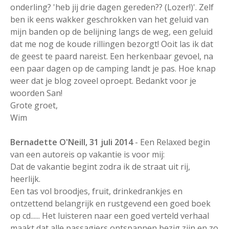
onderling? 'heb jij drie dagen gereden?? (Lozer!)'. Zelf
ben ik eens wakker geschrokken van het geluid van
mijn banden op de belijning langs de weg, een geluid
dat me nog de koude rillingen bezorgt! Ooit las ik dat
de geest te paard nareist. Een herkenbaar gevoel, na
een paar dagen op de camping landt je pas. Hoe knap
weer dat je blog zoveel oproept. Bedankt voor je
woorden San!
Grote groet,
Wim
Bernadette O'Neill, 31 juli 2014
- Een Relaxed begin
van een autoreis op vakantie is voor mij:
Dat de vakantie begint zodra ik de straat uit rij,
heerlijk.
Een tas vol broodjes, fruit, drinkedrankjes en
ontzettend belangrijk en rustgevend een goed boek
op cd...... Het luisteren naar een goed verteld verhaal
maakt dat alle passagiers ontspannen bezig zijn en zo